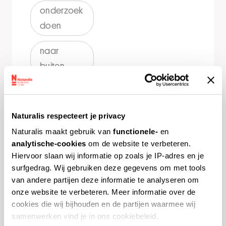
onderzoek
doen
naar
buiten
Leren over
Les 3: Hommels
Naturalis respecteert je privacy
tellen
Naturalis maakt gebruik van
functionele-
en
analytische-cookies
om de website te verbeteren.
Hiervoor slaan wij informatie op zoals je IP-adres en je
surfgedrag. Wij gebruiken deze gegevens om met tools
van andere partijen deze informatie te analyseren om
onze website te verbeteren. Meer informatie over de
cookies die wij bijhouden en de partijen waarmee wij
Waar vind je welke
samenwerken vind je in ons cookiebeleid.